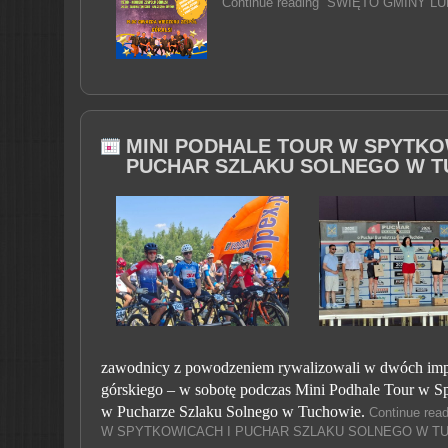
Continue reading “ŚWIĘTO GMINY L
MINI PODHALE TOUR W SPYTKO
PUCHAR SZLAKU SOLNEGO W 
zawodnicy z powodzeniem rywalizowali w dwóch imp
górskiego – w sobotę podczas Mini Podhale Tour w Sp
w Pucharze Szlaku Solnego w Tuchowie.
Continue re
W SPYTKOWICACH I PUCHAR SZLAKU SOLNEGO W TU