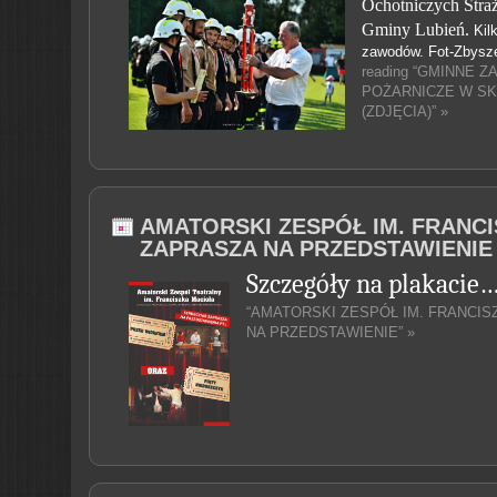
Ochotniczych Straż
Gminy Lubień.
Kil
zawodów. Fot-Zbysz
reading “GMINNE
POŻARNICZE W SK
(ZDJĘCIA)” »
AMATORSKI ZESPÓŁ IM. FRANC
ZAPRASZA NA PRZEDSTAWIENIE
Szczegóły na plakacie…
“AMATORSKI ZESPÓŁ IM. FRANCIS
NA PRZEDSTAWIENIE” »