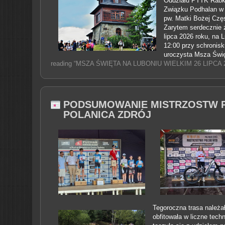
Oddziału PTTK Rabk
Związku Podhalan w 
pw. Matki Bożej Czę
Zarytem serdecznie z
lipca 2026 roku, na L
12:00 przy schronis
uroczysta Msza Świę
reading “MSZA ŚWIĘTA NA LUBONIU WIELKIM 26 LIPCA 2
PODSUMOWANIE MISTRZOSTW P
POLANICA ZDRÓJ
Tegoroczna trasa należ
obfitowała w liczne tech