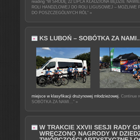
reading “W ŚRODĘ 22 LIPCA KŁADZIONA BĘDZIE NAW
ROLI HANDZLOWEJ DO ROLI LIGUSOWEJ – MOŻLIWE
DO POSZCZEGÓLNYCH RÓL” »
KS LUBOŃ – SOBÓTKA ZA NAMI
miejsce w klasyfikacji drużynowej młodzieżowej.
Continue 
SOBÓTKA ZA NAMI…” »
W TRAKCIE XXVII SESJI RADY G
WRĘCZONO NAGRODY W DZIEDZ
TWÓRCZOŚCI ARTYSTYCZNEJ 