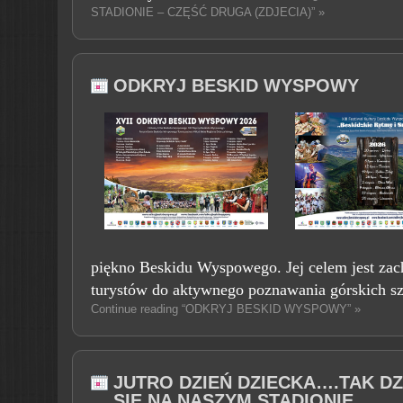
STADIONIE – CZĘŚĆ DRUGA (ZDJECIA)” »
ODKRYJ BESKID WYSPOWY
piękno Beskidu Wyspowego. Jej celem jest zac
turystów do aktywnego poznawania górskich szl
Continue reading “ODKRYJ BESKID WYSPOWY” »
JUTRO DZIEŃ DZIECKA….TAK DZI
SIĘ NA NASZYM STADIONIE