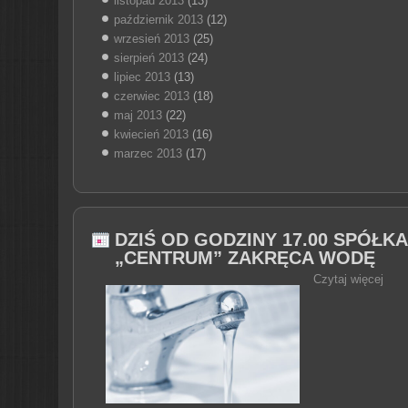
listopad 2013
(13)
październik 2013
(12)
wrzesień 2013
(25)
sierpień 2013
(24)
lipiec 2013
(13)
czerwiec 2013
(18)
maj 2013
(22)
kwiecień 2013
(16)
marzec 2013
(17)
DZIŚ OD GODZINY 17.00 SPÓŁK
„CENTRUM” ZAKRĘCA WODĘ
Czytaj więcej