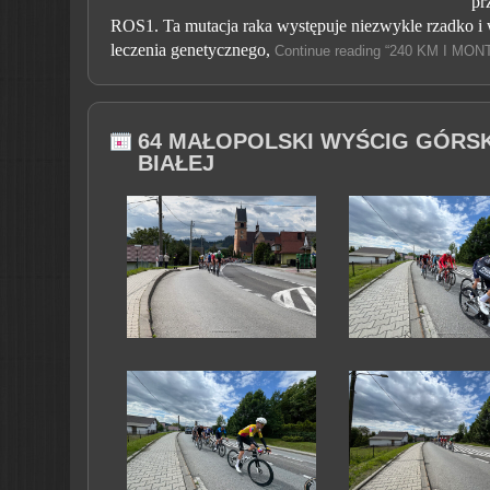
pr
ROS1. Ta mutacja raka występuje niezwykle rzadko 
leczenia genetycznego,
Continue reading “240 KM I MO
64 MAŁOPOLSKI WYŚCIG GÓRSK
BIAŁEJ