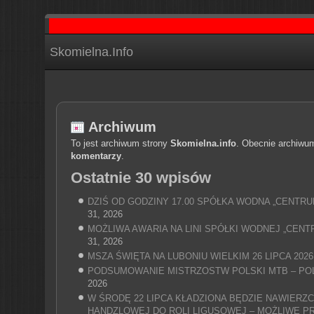
Skomielna.Info
Archiwum
To jest archiwum strony
Skomielna.info
. Obecnie archiwu
komentarzy
.
Ostatnie 30 wpisów
DZIŚ OD GODZINY 17.00 SPÓŁKA WODNA „CENTR
31, 2026
MOŻLIWA AWARIA NA LINI SPÓŁKI WODNEJ „CENT
31, 2026
MSZA ŚWIĘTA NA LUBONIU WIELKIM 26 LIPCA 2026
PODSUMOWANIE MISTRZOSTW POLSKI MTB – PO
2026
W ŚRODĘ 22 LIPCA KŁADZIONA BĘDZIE NAWIERZC
HANDZLOWEJ DO ROLI LIGUSOWEJ – MOŻLIWE P