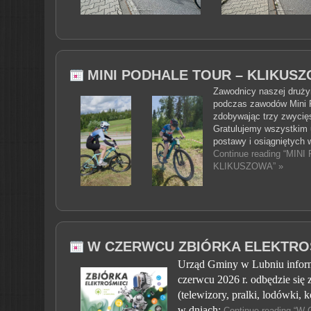
MINI PODHALE TOUR – KLIKUS
Zawodnicy naszej drużyn
podczas zawodów Mini P
zdobywając trzy zwycię
Gratulujemy wszystkim 
postawy i osiągniętych 
Continue reading “MI
KLIKUSZOWA” »
W CZERWCU ZBIÓRKA ELEKTRO
Urząd Gminy w Lubniu inform
czerwcu 2026 r. odbędzie się 
(telewizory, pralki, lodówki, k
w dniach:
Continue reading 