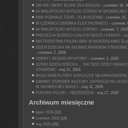
240 KM I MONT BLANC DLA BOGUSI
- czerwiec 16, 
64 MAŁOPOLSKI WYŚCIG GÓRSKI W SKOMIELNEJ 
MINI PODHALE TOUR – KLIKUSZOWA
- czerwiec 15,
W CZERWCU ZBIÓRKA ELEKTROŚMIECI
- czerwiec 
64 MAŁOPOLSKI WYŚCIG GÓRSKI
- czerwiec 7, 202
PROCESJA BOŻEGO CIAŁA W NASZEJ PARAFII
- cz
MISTRZOSTWA POLSKI BMX W WODZISŁAWIU ŚL
DZIEŃ DZIECKA NA SKOMIELNIAŃSKIM STADIONIE 
- czerwiec 2, 2026
ODKRYJ BESKID WYSPOWY
- czerwiec 2, 2026
JUTRO DZIEŃ DZIECKA….TAK DZIŚ DZIECI BAWIŁ
STADIONIE
- maj 31, 2026
MSZA ŚWIĘTA PRZY KAPLICZCE NA KRAKOWSKIEJ
GMINNY OŚRODEK KULTURY ZAPRASZA NA ZAJĘC
W SKOMIELNEJ BIAŁEJ
- maj 31, 2026
PUCHAR POLSKI – NĘDZERZEW
- maj 27, 2026
Archiwum miesięczne
lipiec 2026
(12)
czerwiec 2026
(14)
maj 2026
(15)