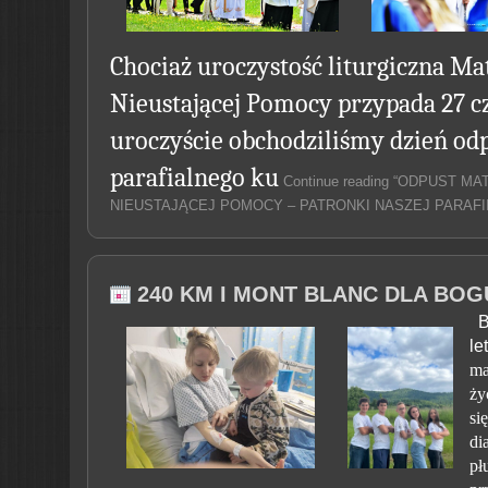
Chociaż uroczystość liturgiczna Ma
Nieustającej Pomocy przypada 27 cze
uroczyście obchodziliśmy dzień od
parafialnego ku
Continue reading “ODPUST MA
NIEUSTAJĄCEJ POMOCY – PATRONKI NASZEJ PARAFII
240 KM I MONT BLANC DLA BOG
B
le
ma
ży
si
di
pł