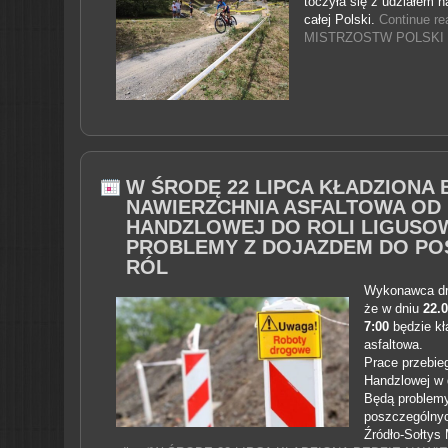
toczyła się z udziałem 
całej Polski.
Continue 
MISTRZOSTW POLSKI 
W ŚRODĘ 22 LIPCA KŁADZIONA 
NAWIERZCHNIA ASFALTOWA OD 
HANDZLOWEJ DO ROLI LIGUSO
PROBLEMY Z DOJAZDEM DO P
RÓL
Wykonawca dro
że w dniu
22.
7
:00
będzie kł
asfaltowa.
Prace przebie
Handzlowej w 
Będą problem
poszczególnyc
Źródło-Sołtys