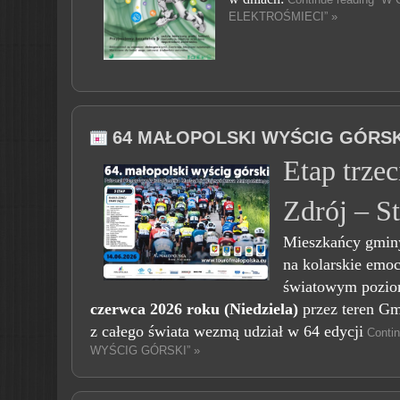
ELEKTROŚMIECI” »
64 MAŁOPOLSKI WYŚCIG GÓRSK
Etap trzec
Zdrój – S
Mieszka
ńcy gminy
na kolarskie emo
światowym pozio
czerwca 2026 roku (Niedziela)
przez teren G
z całego świata wezmą udział w 64 edycji
Conti
WYŚCIG GÓRSKI” »