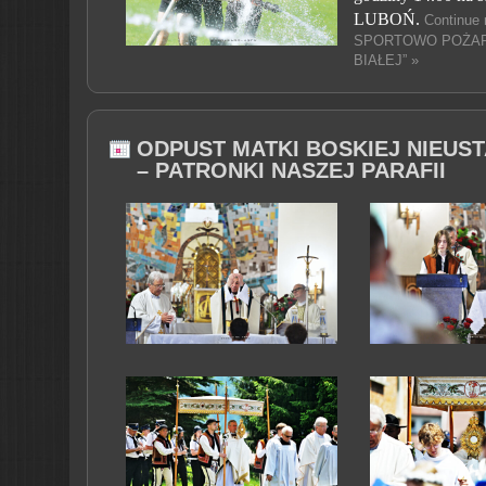
LUBOŃ.
Continue
SPORTOWO POŻAR
BIAŁEJ” »
ODPUST MATKI BOSKIEJ NIEUS
– PATRONKI NASZEJ PARAFII