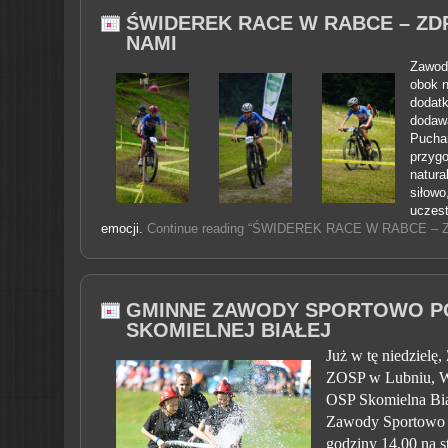
ŚWIDEREK RACE W RABCE – ZD
NAMI
Zawody
obok 
dodatk
dodawa
Puchar
przygo
natura
siłowo
uczest
emocji.
Continue reading “ŚWIDEREK RACE W RABCE – 
GMINNE ZAWODY SPORTOWO P
SKOMIELNEJ BIAŁEJ
Już w tę niedzielę
ZOSP w Lubniu, W
OSP Skomielna Bia
Zawody Sportowo 
godziny 14.00 na s