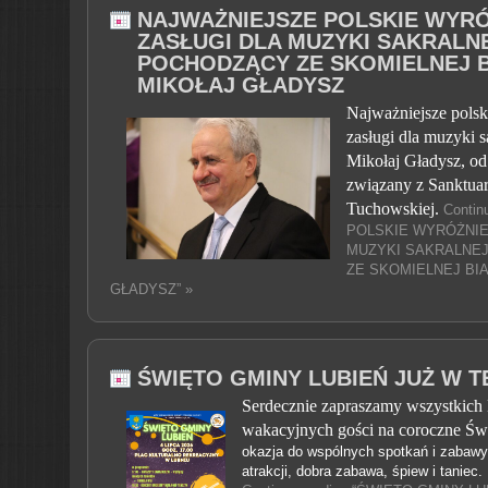
NAJWAŻNIEJSZE POLSKIE WYRÓ
ZASŁUGI DLA MUZYKI SAKRALN
POCHODZĄCY ZE SKOMIELNEJ BI
MIKOŁAJ GŁADYSZ
Najważniejsze polsk
zasługi dla muzyki s
Mikołaj Gładysz, od 
związany z Sanktua
Tuchowskiej.
Conti
POLSKIE WYRÓŻNIE
MUZYKI SAKRALNE
ZE SKOMIELNEJ BIA
GŁADYSZ” »
ŚWIĘTO GMINY LUBIEŃ JUŻ W 
Serdecznie zapraszamy wszystkich
wakacyjnych gości na coroczne Ś
okazja do wspólnych spotkań i zabawy
atrakcji, dobra zabawa, śpiew i tanie