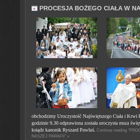
PROCESJA BOŻEGO CIAŁA W NA
obchodzimy Uroczystość Najświętszego Ciała i Krwi P
godzinie
9.30
odprawiona została uroczysta
msza świę
ksiądz kanonik Ryszard Pawluś.
Continue reading “P
NASZEJ PARAFII” »