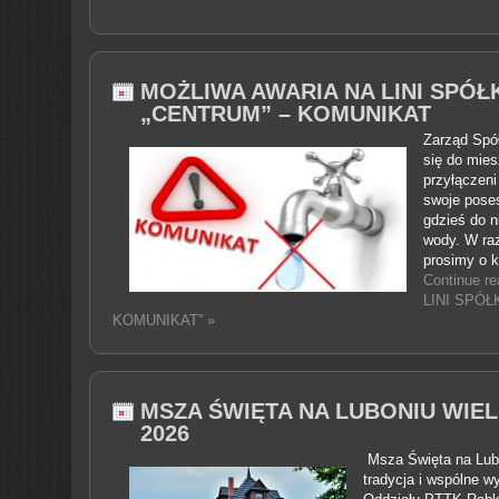
MOŻLIWA AWARIA NA LINI SPÓŁ
„CENTRUM” – KOMUNIKAT
Zarząd Spó
się do mie
przyłączeni
swoje poses
gdzieś do 
wody. W raz
prosimy o k
Continue 
LINI SPÓŁ
KOMUNIKAT” »
MSZA ŚWIĘTA NA LUBONIU WIEL
2026
Msza Święta na Lubo
tradycja i wspólne w