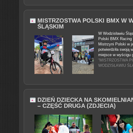
MISTRZOSTWA POLSKI BMX W 
ŚLĄSKIM
W Wodzisławiu Śląs
Polski BMX Racing I
Mistrzyni Polski w 
potwierdziła swoją 
miejsce w wyścigu 
“MISTRZOSTWA P
WODZISŁAWIU ŚLĄ
DZIEŃ DZIECKA NA SKOMIELNIA
– CZĘŚĆ DRUGA (ZDJECIA)