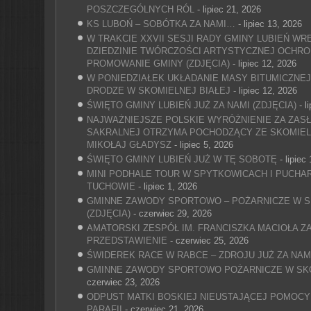
POSZCZEGÓLNYCH RÓL
- lipiec 21, 2026
KS LUBOŃ – SOBÓTKA ZA NAMI…
- lipiec 13, 2026
W TRAKCIE XXVII SESJI RADY GMINY LUBIEŃ W
DZIEDZINIE TWÓRCZOŚCI ARTYSTYCZNEJ OCHRO
PROMOWANIE GMINY (ZDJĘCIA)
- lipiec 12, 2026
W PONIEDZIAŁEK UKŁADANIE MASY BITUMICZNEJ 
DRODZE W SKOMIELNEJ BIAŁEJ
- lipiec 12, 2026
ŚWIĘTO GMINY LUBIEŃ JUŻ ZA NAMI (ZDJĘCIA)
- l
NAJWAŻNIEJSZE POLSKIE WYRÓŻNIENIE ZA ZASŁ
SAKRALNEJ OTRZYMA POCHODZĄCY ZE SKOMIELNE
MIKOŁAJ GŁADYSZ
- lipiec 5, 2026
ŚWIĘTO GMINY LUBIEŃ JUŻ W TĘ SOBOTĘ
- lipiec
MINI PODHALE TOUR W SPYTKOWICACH I PUCHA
TUCHOWIE
- lipiec 1, 2026
GMINNE ZAWODY SPORTOWO – POŻARNICZE W S
(ZDJĘCIA)
- czerwiec 29, 2026
AMATORSKI ZESPÓŁ IM. FRANCISZKA MACIOŁA Z
PRZEDSTAWIENIE
- czerwiec 25, 2026
ŚWIDEREK RACE W RABCE – ZDROJU JUŻ ZA NAM
GMINNE ZAWODY SPORTOWO POŻARNICZE W SKO
czerwiec 23, 2026
ODPUST MATKI BOSKIEJ NIEUSTAJĄCEJ POMOCY 
PARAFII
- czerwiec 21, 2026