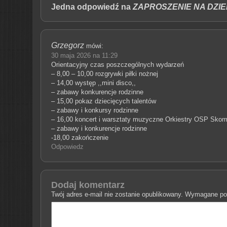
Jedna odpowiedź na
ZAPROSZENIE NA DZIE
Grzegorz
mówi:
30 maja 2026 na 11:29
Orientacyjny czas poszczególnych wydarzeń
– 8,00 – 10,00 rozgrywki piłki nożnej
– 14,00 występ ,,mini disco,,
– zabawy konkurencje rodzinne
– 15,00 pokaz dziecięcych talentów
– zabawy i konkursy rodzinne
– 16,00 koncert i warsztaty muzyczne Orkiestry OSP Skomi
– zabawy i konkurencje rodzinne
-18,00 zakończenie
Odpowiedz
Dodaj komentarz
Twój adres e-mail nie zostanie opublikowany.
Wymagane pol