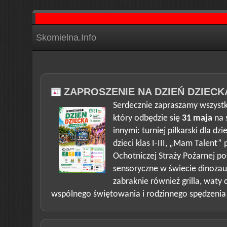
Skomielna.Info
ZAPROSZENIE NA DZIEŃ DZIECK
Serdecznie zapraszamy wszystk
który odbędzie się
31 maja
na 
innymi: turniej piłkarski dla dz
dzieci klas I-III, „Mam Talent”
Ochotniczej Straży Pożarnej p
sensoryczne w świecie dinozaur
zabraknie również grilla, waty
wspólnego świętowania i rodzinnego spędzenia