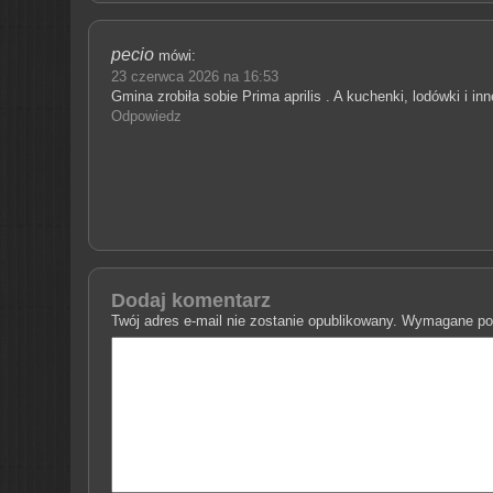
pecio
mówi:
23 czerwca 2026 na 16:53
Gmina zrobiła sobie Prima aprilis . A kuchenki, lodówki i in
Odpowiedz
Dodaj komentarz
Twój adres e-mail nie zostanie opublikowany.
Wymagane pol