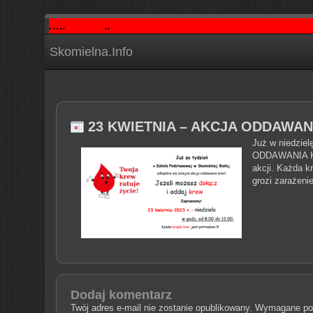
………..
..
Skomielna.Info
23 KWIETNIA – AKCJA ODDAWAN
Już w niedziel
ODDAWANIA KRW
akcji. Każda kr
grozi zarażeni
Dodaj komentarz
Twój adres e-mail nie zostanie opublikowany.
Wymagane pol