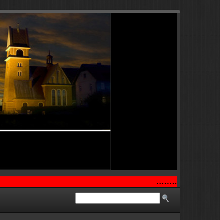
…………..
..