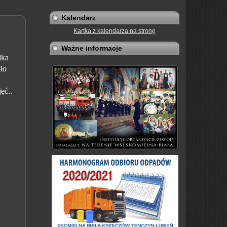
Kalendarz
Kartka z kalendarza na stronę
Ważne informacje
lka
ło
ęć..