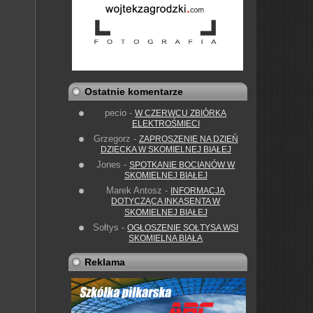
Ostatnie komentarze
pecio
-
W CZERWCU ZBIÓRKA
ELEKTROŚMIECI
Grzegorz
-
ZAPROSZENIE NA DZIEŃ
DZIECKA W SKOMIELNEJ BIAŁEJ
Jones
-
SPOTKANIE BOCIANÓW W
SKOMIELNEJ BIAŁEJ
Marek Antosz
-
INFORMACJA
DOTYCZĄCA INKASENTA W
SKOMIELNEJ BIAŁEJ
Sołtys
-
OGŁOSZENIE SOŁTYSA WSI
SKOMIELNA BIAŁA
Reklama