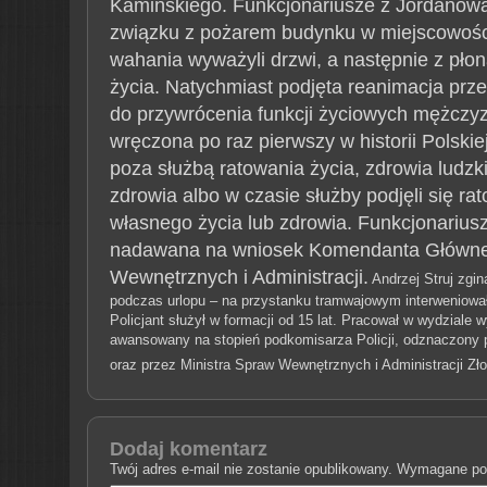
Kamińskiego.
Funkcjonariusze z Jordanowa 
związku z pożarem budynku w miejscowości 
wahania wyważyli drzwi, a następnie z pło
życia. Natychmiast podjęta reanimacja prze
do przywrócenia funkcji życiowych mężczy
wręczona po raz pierwszy w historii Polskiej 
poza służbą ratowania życia, zdrowia ludzk
zdrowia albo w czasie służby podjęli się r
własnego życia lub zdrowia. Funkcjonarius
nadawana na wniosek Komendanta Głównego 
Wewnętrznych i Administracji.
Andrzej Struj zgi
podczas urlopu – na przystanku tramwajowym interweniował
Policjant służył w formacji od 15 lat. Pracował w wydziale
awansowany na stopień podkomisarza Policji, odznaczony
oraz przez Ministra Spraw Wewnętrznych i Administracji Zło
Dodaj komentarz
Twój adres e-mail nie zostanie opublikowany.
Wymagane pol