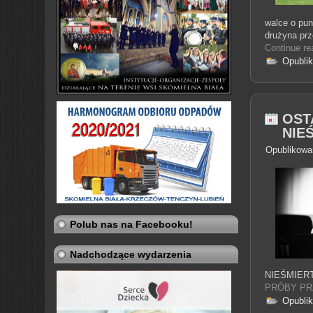
walce o pu
drużyna prz
Continue 
Opubli
OST
NIE
Opublikowa
Polub nas na Facebooku!
Nadchodzące wydarzenia
NIEŚMIERTE
PRÓBY PR
Opubli