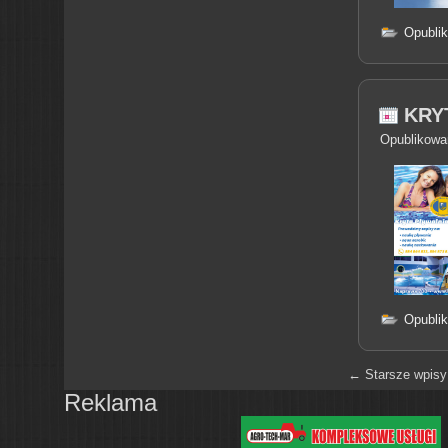
Opubli
KRY
Opublikowa
Opubli
←
Starsze wpisy
Reklama