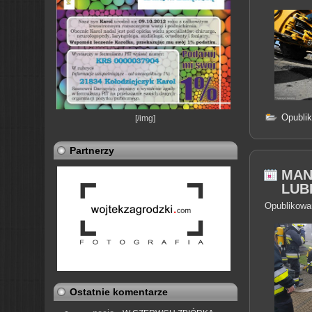
Opubli
[/img]
Partnerzy
MAN
LUB
Opublikowa
Ostatnie komentarze