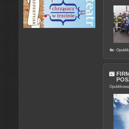
Opubli
FIR
POS
Opublikowa