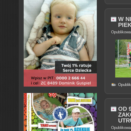
W N
PIEK
Opublikowa
Opubli
OD 
ZAK
UTR
Opublikowa