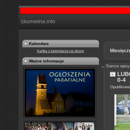
Skomielna.Info
Kalendarz
Miesięcz
Kartka z kalendarza na stronę
Ważne informacje
←
Starsze wpisy
LUB
0-4
Opublikowa