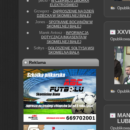
pecio
-
W CZERWCU ZBIÓRKA
ELEKTROŚMIECI
Opubli
Grzegorz
-
ZAPROSZENIE NA DZIEŃ
DZIECKA W SKOMIELNEJ BIAŁEJ
Jones
-
SPOTKANIE BOCIANÓW W
SKOMIELNEJ BIAŁEJ
XXV
Marek Antosz
-
INFORMACJA
DOTYCZĄCA INKASENTA W
Opublikowa
SKOMIELNEJ BIAŁEJ
Sołtys
-
OGŁOSZENIE SOŁTYSA WSI
SKOMIELNA BIAŁA
Reklama
Opubli
MAN
LUB
Opublikowa