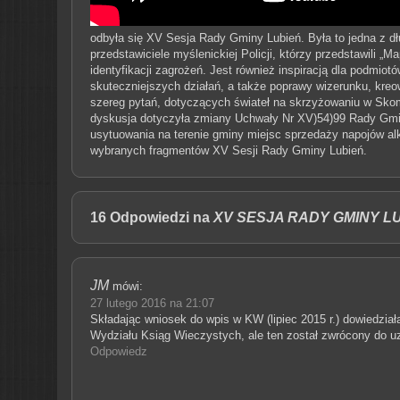
odbyła się XV Sesja Rady Gminy Lubień. Była to jedna z dłu
przedstawiciele myślenickiej Policji, którzy przedstawili „
identyfikacji zagrożeń. Jest również inspiracją dla podmi
skuteczniejszych działań, a także poprawy wizerunku, kreow
szereg pytań, dotyczących świateł na skrzyżowaniu w Skomi
dyskusja dotyczyła zmiany Uchwały Nr XV)54)99 Rady Gminy
usytuowania na terenie gminy miejsc sprzedaży napojów a
wybranych fragmentów XV Sesji Rady Gminy Lubień.
16 Odpowiedzi na
XV SESJA RADY GMINY L
JM
mówi:
27 lutego 2016 na 21:07
Składając wniosek do wpis w KW (lipiec 2015 r.) dowiedział
Wydziału Ksiąg Wieczystych, ale ten został zwrócony do uz
Odpowiedz