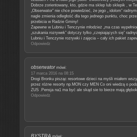
Dobrze zorientowany, kto, gdzie ma sklep lub sklepik , w T
„Obserwator” nie chce powiedzieć, że jego „ idolom” radnym
nagle zmienia odległość dla tego jednego punktu, choc prze
przebicia w Radzie Gminy!
Zapewne w Lubniu i Tenczynie młodzież „ma czas wypełniony
„szukania rozrywek” dotyczy tylko „czepiających się” radn
Lubniu i Tenczynie rozrywki i zajęcia – cały ich pakiet zap
Odpowiedz
obserwator
mówi:
17 marca 2016 na 08:15
Drogi Bronku pisząc resortowe dzieci na myśli miałem ws
przez różne resorty np.MON czy MEN Co oni wiedzą o poda
ZUS .Pensja na1 ma być ale skąd sie to bierze mają głę
Odpowiedz
BYSTRA
mówi: