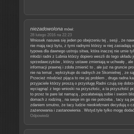
niezadowolona
mówi:
28 lutego 2016 na 22:23
Wniosek nasuwa się jeden po obejrzeniu tej , sesji , że na
nie mają racji bytu, z tymi radnymi którzy w niej zasiadają od
typowa dla dawnego ustroju sitwa, która inaczej nie umie ty
młodzi radni z Lubnia którzy dopiero weszli do tego układu j
sprzedawczyków , którzy ustawe zmieniają w uchwałę , ale
informacji prawnej i zdoła zmienić to , ale już na gruncie 
nie na temat , wykrzykuje do radnych ze Skomielnej , ze 
Przecież mlodzież pijąca to nie jej problem , druga radna ka
przyjaciele którzy proszą o przysługę.Radni czują się dobrz
wyciągnąć z tego wnioski na przyszłośc, a ta przyszłość pr
to przez te pare lat namącą , pozałatwiają sobie i swoim bl
domach z rodziną , na sesje im go nie potrzeba , tacy są pe
zdaniem smutno, że tacy ludzie nieokiełznani decydują o 
zażenowania i zastanowienia . Wstyd.tyle tylko mogę doda
Odpowiedz