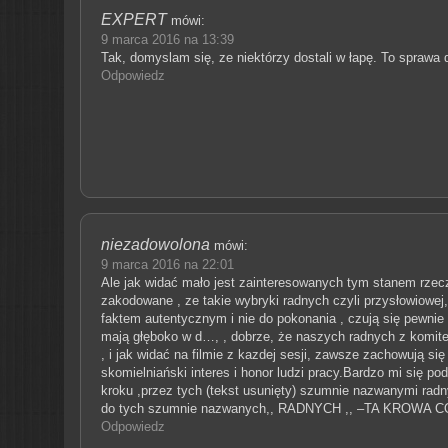
EXPERT
mówi:
9 marca 2016 na 13:39
Tak, domyslam się, ze niektórzy dostali w łapę. To sprawa dl
Odpowiedz
niezadowolona
mówi:
9 marca 2016 na 22:01
Ale jak widać mało jest zainteresowanych tym stanem rze
zakodowane , ze takie wybryki radnych czyli przysłowiowej,,
faktem autentycznym i nie do pokonania , czują się pewnie
mają głęboko w d…, , dobrze, że naszych radnych z komitet
, i jak widać na filmie z kazdej sesji, zawsze zachowują si
skomielniański interes i honor ludzi pracy.Bardzo mi się po
kroku ,przez tych (tekst usunięty) szumnie nazwanymi radn
do tych szumnie nazwanych,, RADNYCH ,, –TA KROW
Odpowiedz