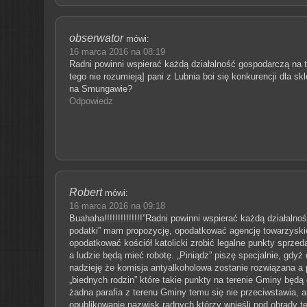
obserwator
mówi:
16 marca 2016 na 08:19
Radni powinni wspierać każdą działalność gospodarczą na te
tego nie rozumieją] pani z Lubnia boi się konkurencji dla sk
na Smungawie?
Odpowiedz
Robert
mówi:
16 marca 2016 na 09:18
Buahaha!!!!!!!!!!!!!!”Radni powinni wspierać każdą działaln
podatki” mam propozycję, opodatkować agencję towarzyskie
opodatkować kościół katolicki zrobić legalne punkty sprzed
a ludzie będą mieć robotę. „Piniądz” piszę specjalnie, gdyż
nadzieję że komisja antyalkoholowa zostanie rozwiązana a
„biednych rodzin” które takie punkty na terenie Gminy będą
żadna parafia z terenu Gminy temu się nie przeciwstawia, a
opublikowanie nazwisk radnych którzy wnieśli pod obrady 