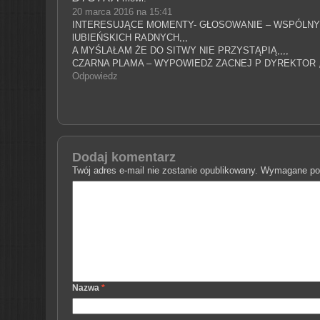
20 marca 2016 na 15:41
INTERESUJĄCE MOMENTY- GŁOSOWANIE – WSPÓLNY 
lUBIEŃSKICH RADNYCH,,,
A MYŚLAŁAM ŻE DO SITWY NIE PRZYSTĄPIĄ,,,,
CZARNA PLAMA – WYPOWIEDŻ ZACNEJ P DYREKTOR ,
Odpowiedz
Dodaj komentarz
Twój adres e-mail nie zostanie opublikowany.
Wymagane pol
Nazwa
*