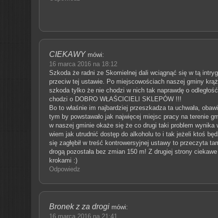
CIEKAWY
mówi:
16 marca 2016 na 18:12
Szkoda że radni ze Skomielnej dali wciągnąć się w tą intr
przeciw tej ustawie. Po miejscowościach naszej gminy krą
szkoda tylko że nie chodzi w nich tak naprawdę o odległość
chodzi o DOBRO WŁAŚCICIELI SKLEPÓW !!!
Bo to właśnie im najbardziej przeszkadza ta uchwała, obaw
tym by powstawało jak najwięcej miejsc pracy na terenie g
w naszej gminie okaże się że co drugi taki problem wynika w
wiem jak utrudnić dostęp do alkoholu to i tak jeżeli ktoś będ
się zagłębił w treść kontrowersyjnej ustawy to przeczyta tam
drogą pozostała bez zmian 150 m! Z drugiej strony cieka
krokami :)
Odpowiedz
Bronek z za drogi
mówi:
16 marca 2016 na 21:41