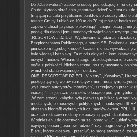
Do „Obserwatora”- zapewne osoby pochodzącej z Tenczyna lu
Co do użytego określenia „resortowe dzieci” w stosunku d
(mającej na celu przybliżenie punktów sprzedaży alkoholu d
terenie Gminy Lubień ze 100 m do 70 m) mówiąc bardzo ogl
zapewne chciał „błysnąć elokwencją” i znajomością „trudny
podaję dla niego i jemu podobnych wyjaśnienie użytego „tru
„RESORTOWE DZIECI. Wychowane w rodzinach działaczy i 
Bezpieczeństwa Publicznego, a potem SB. Doskonale ustaw
pieniądzom i „grubej kresce”. Czasem, choć wywodzą się z 
byłą władzą i bezpieką. Za młodu aktywiści komunistycznyc
nowych mediów. Właśnie dlatego tak zdecydowanie przeciwne 
ogóle z polskości. Niebezpieczne, bo usytuowane w opiniotw
w nich od stanu wojennego – do dziś.
ONE. RESORTOWE DZIECI. „Violetty”, „Kowalscy”, Literaci”, „
posługujący się wprawnie relatywizmem moralnym, szyderstw
„dyżurnych autorytetów moralnych”, szczujących przeciw z
inaczej.” … i jeszcze parę słów o książce pod tym tytułem
„W zamierzeniu książka była pierwszą publikacją w serii wyd
medialnych, biznesowych, politycznych i naukowych III RP z
ukazania biografii wybranych ludzi mediów okresu PRL i III 
oraz ich rodziców i rodziny rozpoczynających działalność w
W odniesieniu do obecnych na sali obrad w UG Lubień w tra
najwyżej obecni „resortowi rodzice”, czyli pogrobowcy PZPR-
Białej, którzy głosowali „przeciw”, to mogę stwierdzić, że
czasach PRL-u robili jego „idole” zwolennicy „nowych miejs