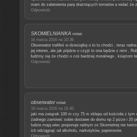
mam do załatwienia parę drażniących tematów a widać że z
Odpowiedz
SKOMIELNIANKA
mówi:
16 marca 2016 na 10:36
Obserwator trafiłeś w dziesiątkę o to tu chodzi , teraz radna
jej interes, ale jak pójdzie o czyjś to ona będzie z nimi , Ro
łudżmy się że chodzi o coś bardziej moralnego , księżom te
Odpowiedz
obserwator
mówi:
16 marca 2016 na 15:40
jaki ma związek 100 m czy 75 m sklepu od kościoła z tym c
żadnego zamówić sobie dostawe do domu np 2 pizze i 20 pi
ludzie mają wiec proponuje radnym ze Skomielnej nie twór
ich odciągnąć od alkoholu, narkotyków, papierosów
Odpowiedz