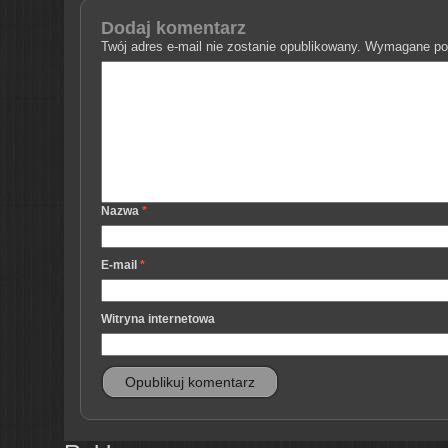
Dodaj komentarz
Twój adres e-mail nie zostanie opublikowany.
Wymagane pol
Nazwa
*
E-mail
*
Witryna internetowa