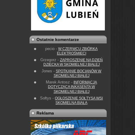
Ostatnie komentarze
pecio
-
W CZERWCU ZBIÓRKA
ELEKTROŚMIECI
Grzegorz
-
ZAPROSZENIE NA DZIEŃ
DZIECKA W SKOMIELNEJ BIAŁEJ
Jones
-
SPOTKANIE BOCIANÓW W
SKOMIELNEJ BIAŁEJ
Marek Antosz
-
INFORMACJA
DOTYCZĄCA INKASENTA W
SKOMIELNEJ BIAŁEJ
Sołtys
-
OGŁOSZENIE SOŁTYSA WSI
SKOMIELNA BIAŁA
Reklama