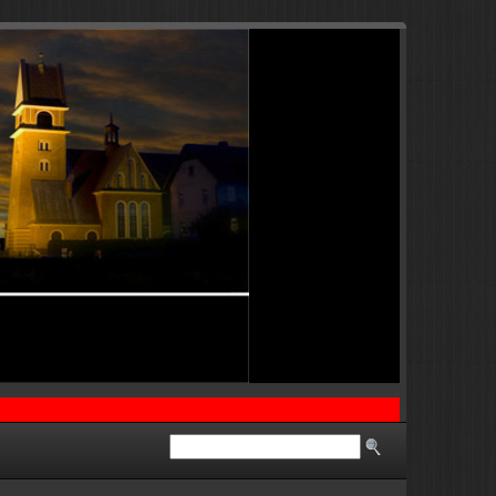
…………..
..