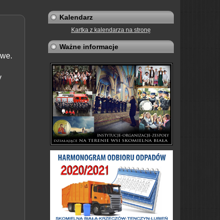
Kalendarz
Kartka z kalendarza na stronę
Ważne informacje
owe.
y