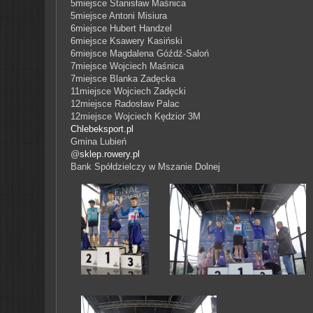
5miejsce Stanisław Maśnica
5miejsce Antoni Misiura
6miejsce Hubert Handzel
6miejsce Ksawery Kasiński
6miejsce Magdalena Góźdź-Saloń
7miejsce Wojciech Maśnica
7miejsce Blanka Zadęcka
11miejsce Wojciech Zadęcki
12miejsce Radosław Palac
12miejsce Wojciech Kędzior
3M
Chlebeksport.pl
Gmina Lubień
@
sklep.rowery.pl
Bank Spółdzielczy w Mszanie Dolnej