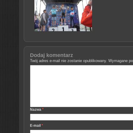
Dodaj komentarz
Twój adres e-mail nie zostanie opublikowany.
Wymagane pol
Nazwa
*
E-mail
*