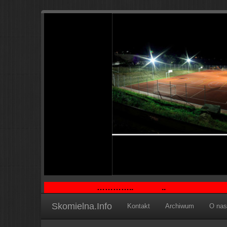
…………..
..
Skomielna.Info
Kontakt
Archiwum
O nas