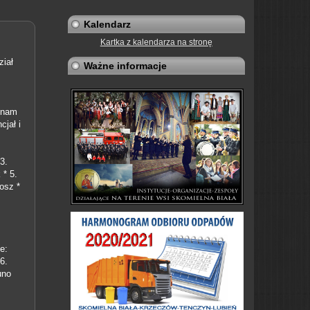
Kalendarz
Kartka z kalendarza na stronę
ział
Ważne informacje
 nam
jał i
 3.
k
* 5.
gosz
*
e:
6.
uno