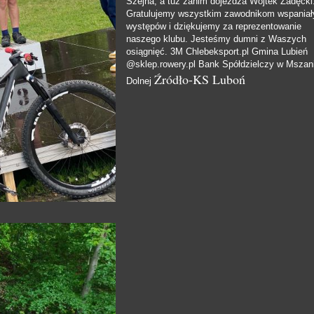
Szejna, a tuż zanim dojeżdża Wojtek Zadęcki
Gratulujemy wszystkim zawodnikom wspaniał
występów i dziękujemy za reprezentowanie
naszego klubu. Jesteśmy dumni z Waszych
osiągnięć.
3M
Chlebeksport.pl
Gmina Lubień
@
sklep.rowery.pl
Bank Spółdzielczy w Mszan
Źródło-KS Luboń
Dolnej