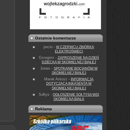
Ostatnie komentarze
pecio
-
W CZERWCU ZBIÓRKA
ELEKTROŚMIECI
Grzegorz
-
ZAPROSZENIE NA DZIEŃ
DZIECKA W SKOMIELNEJ BIAŁEJ
Jones
-
SPOTKANIE BOCIANÓW W
SKOMIELNEJ BIAŁEJ
Marek Antosz
-
INFORMACJA
DOTYCZĄCA INKASENTA W
SKOMIELNEJ BIAŁEJ
Sołtys
-
OGŁOSZENIE SOŁTYSA WSI
SKOMIELNA BIAŁA
Reklama