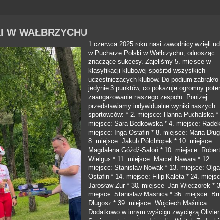
I W WAŁBRZYCHU
1 czerwca 2025 roku nasi zawodnicy wzięli ud
w Pucharze Polski w Wałbrzychu, odnosząc
znaczące sukcesy. Zajęliśmy 5. miejsce w
klasyfikacji klubowej spośród wszystkich
uczestniczących klubów. Do podium zabrakło
jedynie
3 punktów, co pokazuje ogromny potenc
zaangażowanie naszego zespołu.
Poniżej
przedstawiamy indywidualne wyniki naszych
sportowców:
* 2. miejsce: Hanna Puchalska
*
miejsce: Sara Bodkowska
* 4. miejsce: Rade
miejsce: Inga Ostafin
* 8. miejsce: Maria Dłu
8. miejsce: Jakub Półchłopek
* 10. miejsce:
Magdalena Góźdź-Saloń
* 10. miejsce: Robert
Wielgus
* 11. miejsce: Marcel Nawara
* 12.
miejsce: Stanisław Nowak
* 13. miejsce: Olga
Ostafin
* 14. miejsce: Filip Kaleta
* 24. miejsc
Jarosław Żur
* 30. miejsce: Jan Wieczorek
* 3
miejsce: Stanisław Maśnica
* 36. miejsce: Br
Długosz
* 39. miejsce: Wojciech Maśnica
Dodatkowo w innym wyścigu zwyciężą Olivier