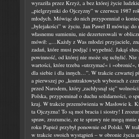
wyraziła przez Krzyż, a bez której życie ludzki
„pielgrzymki do Ojczyzny” w czerwcu 1987 ro
młodych. Mówiąc do
nich przypomniał o konie
„bylejakości” w życiu. Jan Paweł II mówiąc d
własnemu sumieniu, nie
dezerterowali w obliczu
mówił: „…Każdy z Was młodzi przyjaciele, zna
zadań, które musi podjąć i
wypełnić. Jakąś słus
powinność, od której nie może się uchylić. Ni
wartości, które
trzeba »utrzymać« i »obronić«, t
dla siebie i dla innych…”.
W trakcie czwartej p
a pierwszej po „kontraktowych wyborach z cze
przed Narodem, który
zachłysnął się” wolności
„
Polska, przypominał o duchu solidarności, o
sp
kraj. W
trakcie przemówienia w Masłowie k. Ki
ta Ojczyzna! To są moi bracia i siostry! I
zrozum
spraw, zrozumcie, ze te sprawy nie mogą mnie 
roku Papież przybył ponownie od Polski. W tra
w trakcie swoich
wystąpień – w obronie życia 