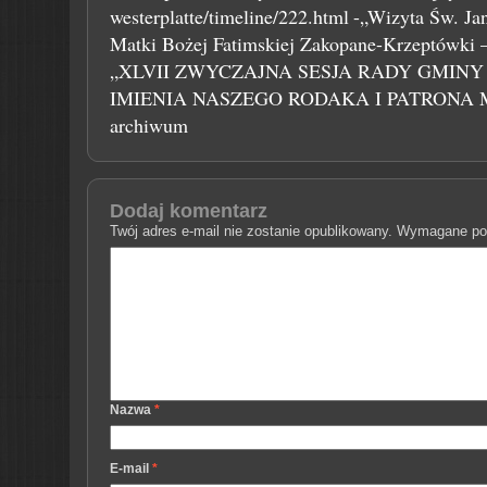
westerplatte/timeline/222.html
-„Wizyta Św. Ja
Matki Bożej Fatimskiej Zakopane-Krzeptówki – 
„XLVII ZWYCZAJNA SESJA RADY GMINY
IMIENIA NASZEGO RODAKA I PATRONA 
archiwum
Dodaj komentarz
Twój adres e-mail nie zostanie opublikowany.
Wymagane pol
Nazwa
*
E-mail
*