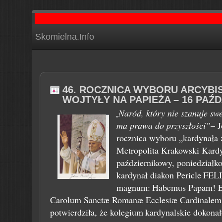
Skomielna.Info
46. ROCZNICA WYBORU ARCYB
WOJTYŁY NA PAPIEŻA – 16 PAŹDZ
Naród, który nie szanuje swe
„
ma prawa do przyszłości”
– 
rocznica wyboru „kardynała
Metropolita Krakowski Kard
październikowy, poniedziałk
kardynał diakon Pericle
FELI
magnum:
Habemus Papam! E
Carolum Sanctæ Romanæ Ecclesiæ Cardinalem 
potwierdziła, że kolegium
kardynalskie dokonał