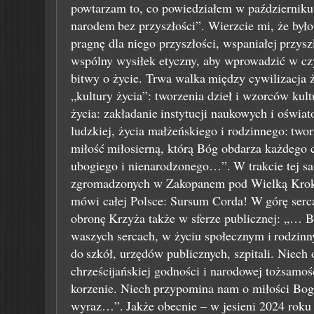
powtarzam to, co powiedziałem w październiku
narodem
bez przyszłości”. Wierzcie mi, że był
pragnę dla niego przyszłości, wspaniałej
przysz
wspólny wysiłek etyczny, aby wprowadzić w czy
bitwy o życie. Trwa walka
między cywilizacja ż
„kultury życia”: tworzenia dzieł i wzorców kul
życia: zakładanie
instytucji naukowych i oświa
ludzkiej, życia małżeńskiego i rodzinnego:
twor
miłość
miłosierną, którą Bóg obdarza każdego 
ubogiego i nienarodzonego…”.
W trakcie tej 
zgromadzonych w Zakopanem pod Wielką Krok
mówi całej Polsce: Sursum Corda! W
górę serc
obronę
Krzyża także w sferze publicznej: „… B
waszych sercach, w życiu społecznym i
rodzinn
do
szkół, urzędów publicznych, szpitali. Niech
chrześcijańskiej godności i narodowej tożsamoś
korzenie. Niech
przypomina nam o miłości Boga
wyraz…”.
Jakże obecnie – w jesieni 2024 roku 