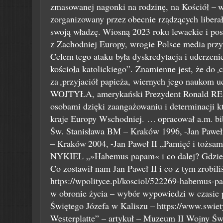
zmasowanej nagonki na rodzinę, na Kościół –
w
zorganizowany przez
obecnie rządzących libera
swoją władzę.
Wiosną 2023 roku lewackie i pos
z Zachodniej Europy, wrogie Polsce media
przy
Celem
tego ataku była dyskredytacja i uderzen
kościoła katolickiego”. Znamienne jest, że do
c
„
za
przyjaciół papieża, wiernych jego naukom u
„
WOJTYŁA, amerykański
Prezydent Ronald R
osobami dzięki zaangażowaniu i determinacji k
kraje Europy Wschodniej. …
opracował a.m.
bi
Św. Stanisława BM – Kraków 1996,
-Jan Pawe
– Kraków
2004,
-Jan Paweł II „Pamięć i tożs
NYKIEL „»Habemus papam« i co dalej? Gdzie 
Co zostawił nam Jan Paweł II i co z tym
zrobili
https://wpolityce.pl/kosciol/522269-habemus-pa
w obronie życia – wybór wypowiedzi w czasie 
Świętego Józefa w Kaliszu –
https://www.swiet
Westerplatte” – artykuł – Muzeum II Wojny Św