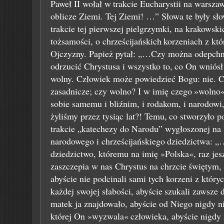
Paweł II wołał w
trakcie Eucharystii na warsz
oblicze Ziemi. Tej Ziemi! …” Słowa te były sł
trakcie tej pierwszej pielgrzymki, na krakowsk
tożsamości, o chrześcijańskich
korzeniach z któ
Ojczyzny. Papież pytał: „…Czy można odepchn
odrzucić Chrystusa i wszystko to,
co On wniósł
wolny. Człowiek może powiedzieć Bogu: nie. 
zasadnicze; czy wolno? I w imię czego
»wolno«
sobie samemu i bliźnim, i rodakom, i narodowi,
żyliśmy przez tysiąc lat?! Temu,
co stworzyło p
trakcie „katechezy do Narodu” wygłoszonej na 
narodowego i chrześcijańskiego
dziedzictwa: „
dziedzictwo, któremu na imię »Polska«, raz jesz
zaszczepia w nas Chrystus na chrzcie
świętym, a
abyście nie podcinali sami tych korzeni z któr
każdej swojej słabości, abyście
szukali zawsze 
matek ja znajdowało, abyście od Niego nigdy ni
której On »wyzwala«
człowieka, abyście nigdy n