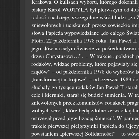
Krakowa.
O kulisach wyboru, którego dokonali
biskup Karol WOJTYŁA był pierwszym od
455
radość i
nadzieję, szczególnie wśród ludzi „za
zniewolonych i uciskanych przesz sowieckie im
słowa Papieża
wypowiedziane „do całego Świata
Piotra 22 października 1978 roku. Jan Paweł II
jego słów na całym
Świecie za pośrednictwem 
drzwi Chrystusowi…”.
W trakcie „polskich p
…
rodaków, widząc problemy, które pojawiały się 
rządów” – od października 1978 do
wyborów ko
transformacji ustrojowe” – od czerwca 1989 do
„
słuchały go tysiące rodaków
Jan Paweł II stara
cele i kierunki, starał się budzić sumienia. W tr
zniewolonych przez
komunistów rodakach pragni
wolnych serc”, które będą zdolne zerwać kajda
ostrzegał przed
cywilizacją śmierci”.
W pamięci
„
trakcie pierwszej pielgrzymki Papieża do Ojcz
powstaniem „pierwszej Solidarności” – to wów