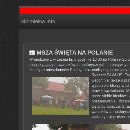
Skomielna.Info
MSZA ŚWIĘTA NA POLANIE
W niedzielę 1 września br. o godzinie 13.30 na Polanie Su
niesprzyjających warunków atmosferycznych intensywnych o
zmarłych mieszkańców Polany, oraz osób przygotowujących 
Ryszard PAWLUŚ.
Tek
wspomniał także o prz
wydarzeń, którzy w lat
prawdziwą wolność. Mó
przez siebie ideałów i
poszanowania i docenie
Dęta Ochotniczej Stra
warunków atmosferyczn
wykorzystując różne im