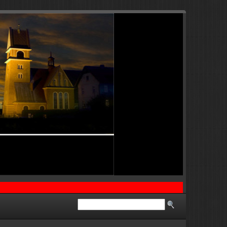
………….