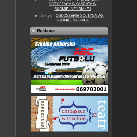
DOTYCZĄCA INKASENTA W
SKOMIELNEJ BIAŁEJ
Sołtys
-
OGŁOSZENIE SOŁTYSA WSI
SKOMIELNA BIAŁA
Reklama