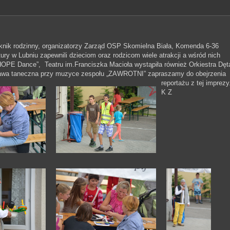
piknik rodzinny, organizatorzy Zarząd OSP Skomielna Biała, Komenda 6-36
y w Lubniu zapewnili dzieciom oraz rodzicom wiele atrakcji a wśród nich
 „HOPE Dance”, Teatru im.Franciszka Macioła wystąpiła również Orkiestra Dęt
zabawa taneczna przy muzyce zespołu „ZAWROTNI” zapraszamy do obejrzenia
reportażu z tej imprezy
K Z