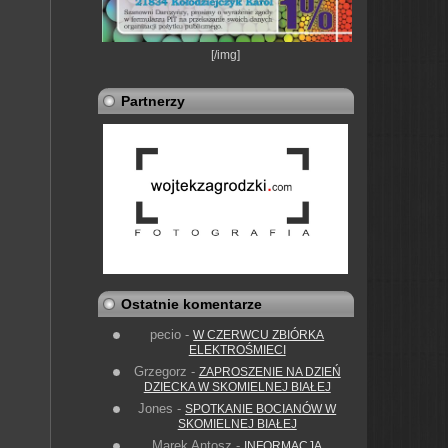
[/img]
Partnerzy
Ostatnie komentarze
pecio
-
W CZERWCU ZBIÓRKA
ELEKTROŚMIECI
Grzegorz
-
ZAPROSZENIE NA DZIEŃ
DZIECKA W SKOMIELNEJ BIAŁEJ
Jones
-
SPOTKANIE BOCIANÓW W
SKOMIELNEJ BIAŁEJ
Marek Antosz
-
INFORMACJA