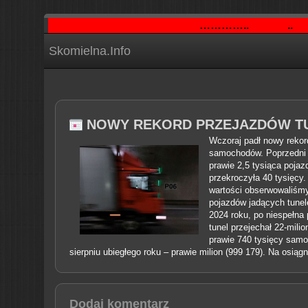
…………..
..
Skomielna.Info
NOWY REKORD PRZEJAZDÓW TU
W
czoraj padł nowy reko
samochodów. Poprzedni re
prawie 2,5 tysiąca pojaz
przekroczyła 40 tysięcy.
wartości obserwowaliśmy
pojazdów jadących tunel
2024 roku, po niespełna p
tunel przejechał 22-mili
prawie 740 tysięcy sam
sierpniu ubiegłego roku – prawie milion (999 179). Na osią
Dodaj komentarz