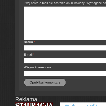
Twój adres e-mail nie zostanie opublikowany.
Wymagane pol
Nazwa
*
E-mail
*
Witryna internetowa
Reklama