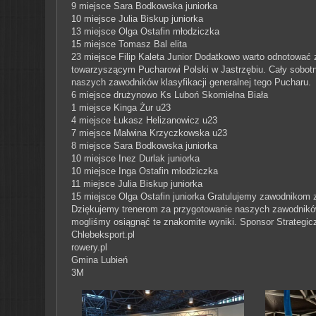
9 miejsce Sara Bodkowska juniorka
10 miejsce Julia Biskup juniorka
13 miejsce Olga Ostafin młodziczka
15 miejsce Tomasz Bal elita
23 miejsce Filip Kaleta Junior
Dodatkowo warto odnotować z
towarzyszącym Pucharowi Polski w Jastrzębiu.
Cały sobotn
naszych zawodników klasyfikacji generalnej tego Pucharu.
6 miejsce drużynowo Ks Luboń Skomielna Biała
1 miejsce Kinga Żur u23
4 miejsce Łukasz Helizanowicz u23
7 miejsce Malwina Krzyczkowska u23
8 miejsce Sara Bodkowska juniorka
10 miejsce Inez Durlak juniorka
10 miejsce Inga Ostafin młodziczka
11 miejsce Julia Biskup juniorka
15 miejsce Olga Ostafin juniorka
Gratulujemy zawodnikom z
Dziękujemy trenerom za przygotowanie naszych zawodnikó
mogliśmy osiągnąć te znakomite wyniki.
Sponsor Strategi
Chlebeksport.pl
rowery.pl
Gmina Lubień
3M