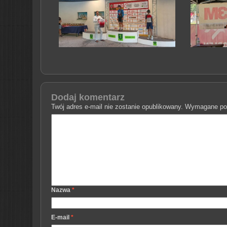
Dodaj komentarz
Twój adres e-mail nie zostanie opublikowany.
Wymagane pol
Nazwa
*
E-mail
*