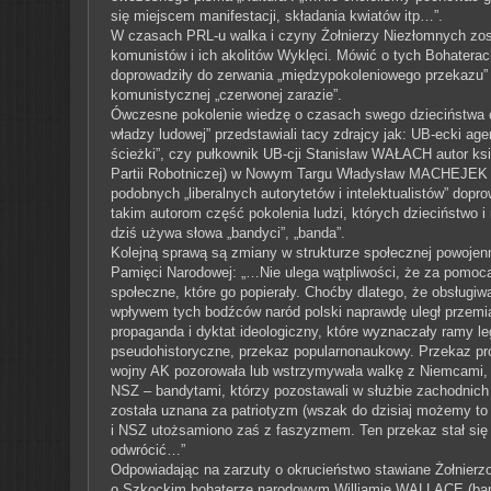
się miejscem manifestacji, składania kwiatów itp…”.
W czasach PRL-u walka i czyny Żołnierzy Niezłomnych zosta
komunistów i ich akolitów Wyklęci. Mówić o tych Bohatera
doprowadziły do zerwania „międzypokoleniowego przekazu” n
komunistycznej „czerwonej zarazie”.
Ówczesne pokolenie wiedzę o czasach swego dzieciństwa cz
władzy ludowej” przedstawiali tacy zdrajcy jak: UB-ecki 
ścieżki”, czy pułkownik UB-cji Stanisław WAŁACH autor ksi
Partii Robotniczej) w Nowym Targu Władysław MACHEJEK auto
podobnych „liberalnych autorytetów i intelektualistów” dopr
takim autorom część pokolenia ludzi, których dzieciństwo
dziś używa słowa „bandyci”, „banda”.
Kolejną sprawą są zmiany w strukturze społecznej powojen
Pamięci Narodowej: „…Nie ulega wątpliwości, że za pomocą 
społeczne, które go popierały. Choćby dlatego, że obsługi
wpływem tych bodźców naród polski naprawdę uległ przemi
propaganda i dyktat ideologiczny, które wyznaczały ramy leg
pseudohistoryczne, przekaz popularnonaukowy. Przekaz pro
wojny AK pozorowała lub wstrzymywała walkę z Niemcami, a
NSZ – bandytami, którzy pozostawali w służbie zachodnich 
została uznana za patriotyzm (wszak do dzisiaj możemy to
i NSZ utożsamiono zaś z faszyzmem. Ten przekaz stał si
odwrócić…”
Odpowiadając na zarzuty o okrucieństwo stawiane Żołnier
o Szkockim bohaterze narodowym Williamie WALLACE (barwni