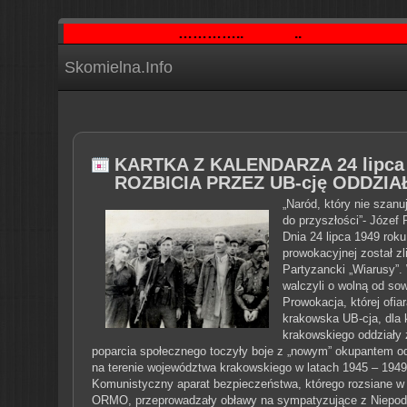
…………..
..
Skomielna.Info
KARTKA Z KALENDARZA 24 lipca 19
ROZBICIA PRZEZ UB-cję ODDZI
„Naród, który nie szanu
do przyszłości”- Józe
Dnia 24 lipca 1949 roku
prowokacyjnej został z
Partyzancki „Wiarusy”.
walczyli o wolną od so
Prowokacja, której ofia
krakowska UB-cja, dla 
krakowskiego oddziały 
poparcia społecznego toczyły boje z „nowym” okupantem od
na terenie województwa krakowskiego w latach 1945 – 1949,
Komunistyczny aparat bezpieczeństwa, którego rozsiane 
ORMO, przeprowadzały obławy na sympatyzujące z Niepodle