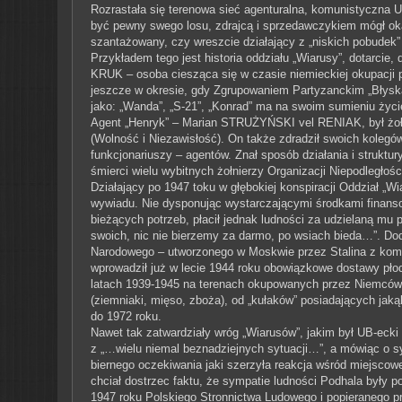
Rozrastała się terenowa sieć agenturalna, komunistyczna U
być pewny swego losu, zdrajcą i sprzedawczykiem mógł okaz
szantażowany, czy wreszcie działający z „niskich pobudek”
Przykładem tego jest historia oddziału „Wiarusy”, dotarcie
KRUK – osoba ciesząca się w czasie niemieckiej okupacji
jeszcze w okresie, gdy Zgrupowaniem Partyzanckim „Błysk
jako: „Wanda”, „S-21”, „Konrad” ma na swoim sumieniu życi
Agent „Henryk” – Marian STRUŻYŃSKI vel RENIAK, był żoł
(Wolność i Niezawisłość). On także zdradził swoich kolegów
funkcjonariuszy – agentów. Znał sposób działania i struktu
śmierci wielu wybitnych żołnierzy Organizacji Niepodległoś
Działający po 1947 toku w głębokiej konspiracji Oddział „Wi
wywiadu. Nie dysponując wystarczającymi środkami finans
bieżących potrzeb, płacił jednak ludności za udzielaną m
swoich, nic nie bierzemy za darmo, po wsiach bieda…”. D
Narodowego – utworzonego w Moskwie przez Stalina z komun
wprowadził już w lecie 1944 roku obowiązkowe dostawy pło
latach 1939-1945 na terenach okupowanych przez Niemców 
(ziemniaki, mięso, zboża), od „kułaków” posiadających jak
do 1972 roku.
Nawet tak zatwardziały wróg „Wiarusów”, jakim był UB-ecki 
z „…wielu niemal beznadziejnych sytuacji…”, a mówiąc o sy
biernego oczekiwania jaki szerzyła reakcja wśród miejscow
chciał dostrzec faktu, że sympatie ludności Podhala były 
1947 roku Polskiego Stronnictwa Ludowego i popieranego