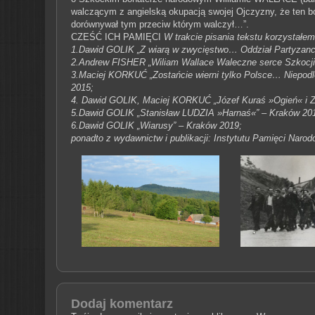
walczącym z angielską okupacją swojej Ojczyzny, że ten b
dorównywał tym przeciw którym walczył…”.
CZEŚĆ ICH PAMIĘCI
W trakcie pisania tekstu korzystałem
1.Dawid GOLIK „Z wiarą w zwycięstwo… Oddział Partyzanc
2.Andrew FISHER „Wiliam Wallace Waleczne serce Szkocji
3.Maciej KORKUĆ „Zostańcie wierni tylko Polsce… Niepodl
2015;
4. Dawid GOLIK, Maciej KORKUĆ „Józef Kuraś »Ogień« i Z
5.Dawid GOLIK „Stanisław LUDZIA »Harnaś«” – Kraków 20
6.Dawid GOLIK „Wiarusy” – Kraków 2019;
ponadto z wydawnictw i publikacji: Instytutu Pamięci Naro
Dodaj komentarz