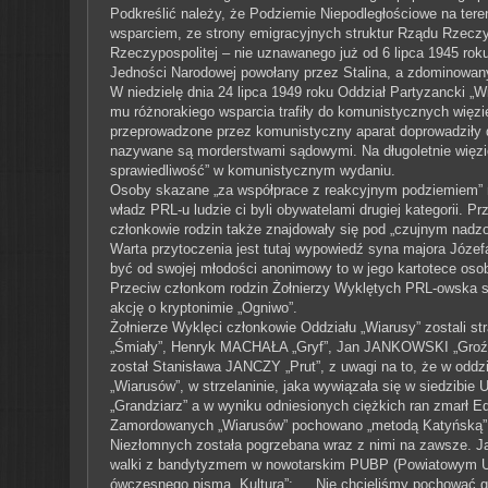
Podkreślić należy, że Podziemie Niepodległościowe na ter
wsparciem, ze strony emigracyjnych struktur Rządu Rzeczy
Rzeczypospolitej – nie uznawanego już od 6 lipca 1945 ro
Jedności Narodowej powołany przez Stalina, a zdominowan
W niedzielę dnia 24 lipca 1949 roku Oddział Partyzancki „W
mu różnorakiego wsparcia trafiły do komunistycznych więzie
przeprowadzone przez komunistyczny aparat doprowadziły d
nazywane są morderstwami sądowymi. Na długoletnie więzi
sprawiedliwość” w komunistycznym wydaniu.
Osoby skazane „za współprace z reakcyjnym podziemiem” n
władz PRL-u ludzie ci byli obywatelami drugiej kategorii. Prze
członkowie rodzin także znajdowały się pod „czujnym nadz
Warta przytoczenia jest tutaj wypowiedź syna majora Józe
być od swojej młodości anonimowy to w jego kartotece os
Przeciw członkom rodzin Żołnierzy Wyklętych PRL-owska sł
akcję o kryptonimie „Ogniwo”.
Żołnierze Wyklęci członkowie Oddziału „Wiarusy” zostali st
„Śmiały”, Henryk MACHAŁA „Gryf”, Jan JANKOWSKI „Groźny”
został Stanisława JANCZY „Prut”, z uwagi na to, że w oddzi
„Wiarusów”, w strzelaninie, jaka wywiązała się w siedzibi
„Grandziarz” a w wyniku odniesionych ciężkich ran zmarł
Zamordowanych „Wiarusów” pochowano „metodą Katyńską”, 
Niezłomnych została pogrzebana wraz z nimi na zawsze. J
walki z bandytyzmem w nowotarskim PUBP (Powiatowym Urz
ówczesnego pisma „Kultura”: „…Nie chcieliśmy pochować go