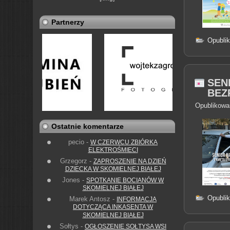
Partnerzy
Opubli
SEN
BEZ
Opublikowa
Ostatnie komentarze
pecio
-
W CZERWCU ZBIÓRKA
ELEKTROŚMIECI
Grzegorz
-
ZAPROSZENIE NA DZIEŃ
DZIECKA W SKOMIELNEJ BIAŁEJ
Jones
-
SPOTKANIE BOCIANÓW W
SKOMIELNEJ BIAŁEJ
Opubli
Marek Antosz
-
INFORMACJA
DOTYCZĄCA INKASENTA W
SKOMIELNEJ BIAŁEJ
Sołtys
-
OGŁOSZENIE SOŁTYSA WSI