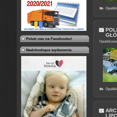
Opubli
POL
GŁÓ
Polub nas na Facebooku!
Opublikowa
Nadchodzące wydarzenia
Opubli
ARC
LIP