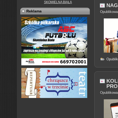
SKOMIELNA BIAŁA
NAG
Reklama
Opublikowa
Opubli
KOL
PRO
Opublikowa