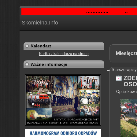
…………..
..
Skomielna.Info
Kalendarz
Miesięcz
Kartka z kalendarza na stronę
Ważne informacje
←
Starsze wpisy
ZDE
OSO
Opublikowa