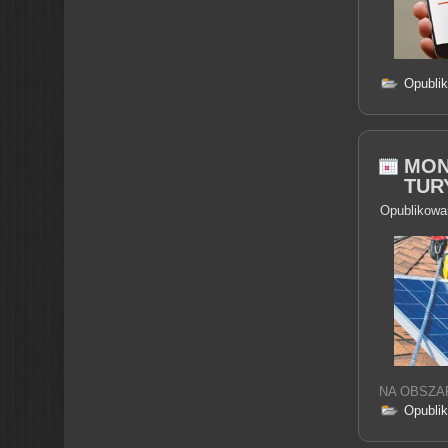
Opubli
MON
TUR
Opublikowa
NA OBSZA
Opubli