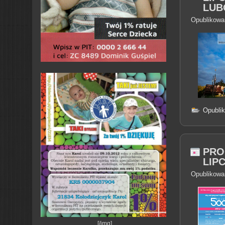
LUB
Opublikowa
Opubli
PRO
LIP
Opublikowa
[/img]