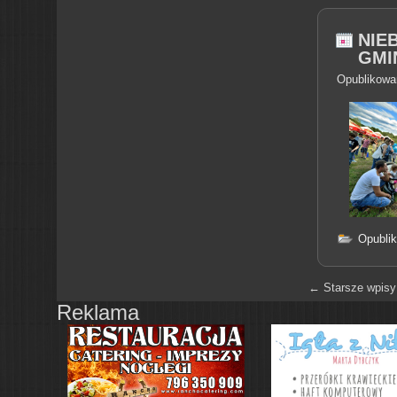
NIE
GMIN
Opublikowa
Opubli
←
Starsze wpisy
Reklama