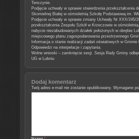
Tenczynie.
Podjęcie uchwały w sprawie stwierdzenia przekształcenia 
Skomielnej Białej w ośmioletnią Szkołę Podstawową im. Wł
Podjęcie uchwały w sprawie zmiany Uchwały Nr XXX/245/201
przekształcenia Zespołu Szkół w Krzeczowie w ośmioletni
nabycie niezabudowanych działek położonych w obrębie Lub
miejscowego planu zagospodarowania przestrzennego Gmin
Informacja o stanie realizacji zadań oświatowych w Gminie
Odpowiedzi na interpelacje i zapytania.
Wolne wnioski – zamknięcie sesji.
Sesja Rady Gminy odbędz
UG w Lubniu
Dodaj komentarz
Twój adres e-mail nie zostanie opublikowany.
Wymagane pol
Nazwa
*