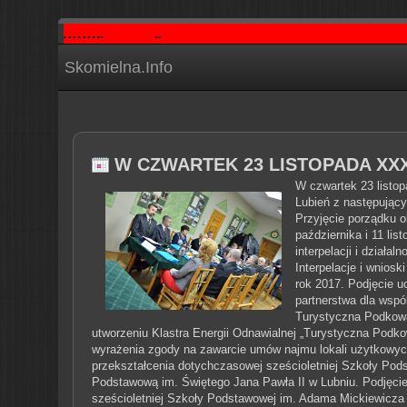
…………..
..
Skomielna.Info
W CZWARTEK 23 LISTOPADA XX
W czwartek 23 listo
Lubień z następujący
Przyjęcie porządku o
października i 11 lis
interpelacji i działal
Interpelacje i wniosk
rok 2017.
Podjęcie u
partnerstwa dla wspó
Turystyczna Podkow
utworzeniu Klastra Energii Odnawialnej „Turystyczna Podkow
wyrażenia zgody na zawarcie umów najmu lokali użytkowych
przekształcenia dotychczasowej sześcioletniej Szkoły Pod
Podstawową im. Świętego Jana Pawła II w Lubniu.
Podjęcie
sześcioletniej Szkoły Podstawowej im. Adama Mickiewicz