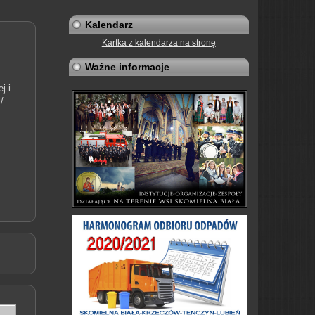
Kalendarz
Kartka z kalendarza na stronę
Ważne informacje
j i
/