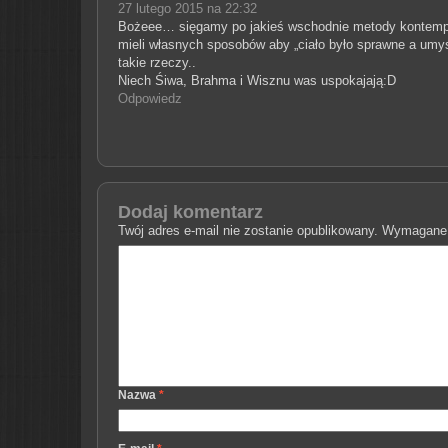
27 lutego 2015 na 22:32
Bożeee… sięgamy po jakieś wschodnie metody kontempla
mieli własnych sposobów aby „ciało było sprawne a umys
takie rzeczy..
Niech Śiwa, Brahma i Wisznu was uspokajają:D
Odpowiedz
Dodaj komentarz
Twój adres e-mail nie zostanie opublikowany.
Wymagane 
Nazwa
*