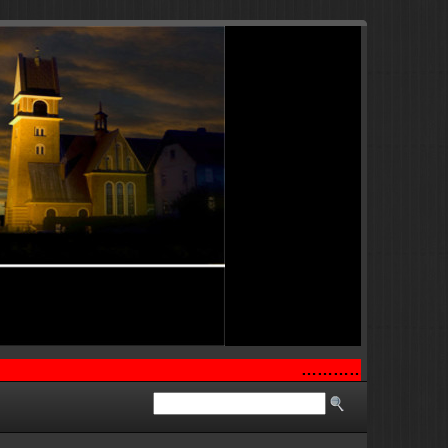
…………..
..