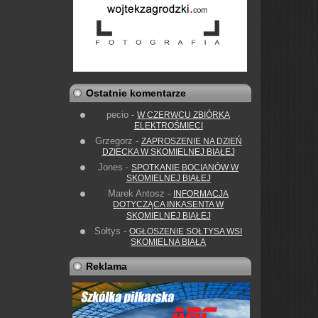
Ostatnie komentarze
pecio
-
W CZERWCU ZBIÓRKA
ELEKTROŚMIECI
Grzegorz
-
ZAPROSZENIE NA DZIEŃ
DZIECKA W SKOMIELNEJ BIAŁEJ
Jones
-
SPOTKANIE BOCIANÓW W
SKOMIELNEJ BIAŁEJ
Marek Antosz
-
INFORMACJA
DOTYCZĄCA INKASENTA W
SKOMIELNEJ BIAŁEJ
Sołtys
-
OGŁOSZENIE SOŁTYSA WSI
SKOMIELNA BIAŁA
Reklama