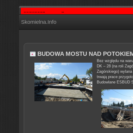
…………..
..
Skomielna.Info
BUDOWA MOSTU NAD POTOKIE
Bez względu na waru
DK – 28 (na roli Zag
Zagórskiego)
wylana 
trwają prace przygot
Budowlane ESBUD Sta