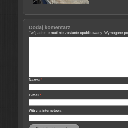
Dodaj komentarz
Twój adres e-mail nie zostanie opublikowany.
Wymagane pol
Nazwa
*
E-mail
*
Witryna internetowa