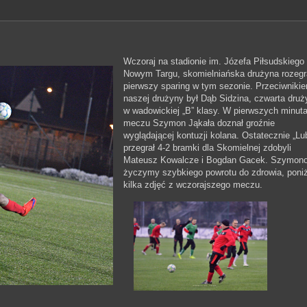
Wczoraj na stadionie im. Józefa Piłsudskiego
Nowym Targu, skomielniańska drużyna rozegr
pierwszy sparing w tym sezonie. Przeciwniki
naszej drużyny był Dąb Sidzina, czwarta druż
w wadowickiej „B” klasy. W pierwszych minut
meczu Szymon Jąkała doznał groźnie
wyglądającej kontuzji kolana. Ostatecznie „Lu
przegrał 4-2 bramki dla Skomielnej zdobyli
Mateusz Kowalcze i Bogdan Gacek. Szymon
życzymy szybkiego powrotu do zdrowia, poniż
kilka zdjęć z wczorajszego meczu.