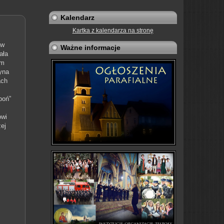
Kalendarz
Kartka z kalendarza na stronę
 w
Ważne informacje
ała
em
yna
ach
boń”
owi
ej