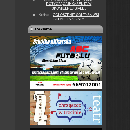
DOTYCZĄCA INKASENTA W
SKOMIELNEJ BIAŁEJ
Sołtys
-
OGŁOSZENIE SOŁTYSA WSI
SKOMIELNA BIAŁA
Reklama