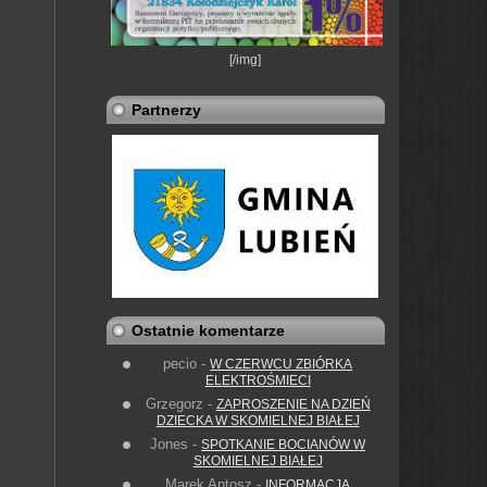
[/img]
Partnerzy
Ostatnie komentarze
pecio
-
W CZERWCU ZBIÓRKA
ELEKTROŚMIECI
Grzegorz
-
ZAPROSZENIE NA DZIEŃ
DZIECKA W SKOMIELNEJ BIAŁEJ
Jones
-
SPOTKANIE BOCIANÓW W
SKOMIELNEJ BIAŁEJ
Marek Antosz
-
INFORMACJA