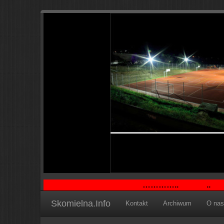
…………..
..
Skomielna.Info
Kontakt
Archiwum
O nas